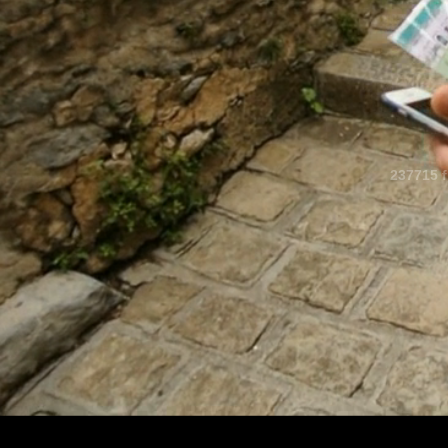
237715 